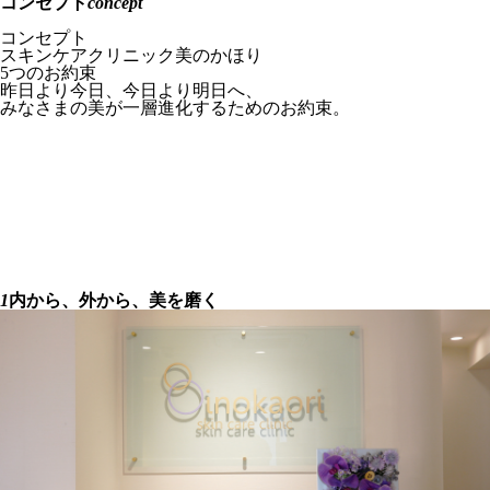
コンセプト
concept
HOME
コンセプト
スキンケアクリニック美のかほり
5つのお約束
昨日より今日、今日より明日へ、
みなさまの美が一層進化するためのお約束。
1
内から、外から
美を磨く
2
女性院長による
マンツーマン治療
3
リラックスできる
空間づくり
4
院長が厳選した
治療のみをご提供
5
貴方の個性を活かした
美容治療
1
内から、外から、美を磨く