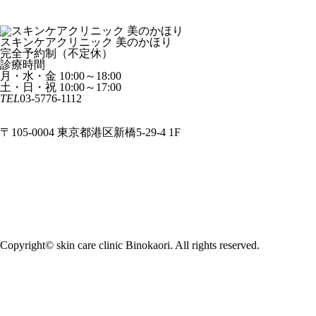
症例紹介
case
院長ブログ
doctor blog
スキンケアクリニック 美のかほり
完全予約制（不定休）
診療時間
月・水・金 10:00～18:00
土・日・祝 10:00～17:00
TEL
03-5776-1112
ご予約
無料相談メール
〒105-0004 東京都港区新橋5-29-4 1F
HOME
コンセプト
料金一覧
よくあるご質問
院長紹介
クリニック案内
サイトマップ
キャンセルポリシー
プライバシーポリシー
Copyright© skin care clinic Binokaori. All rights reserved.
お電話
ご予約
お問い合わせ