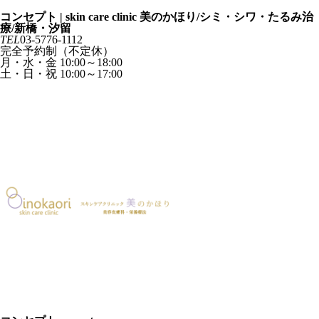
スキンケアクリニック 美のかほり
コンセプト | skin care clinic 美のかほり/シミ・シワ・たるみ治
療/新橋・汐留
TEL
03-5776-1112
完全予約制（不定休）
月・水・金 10:00～18:00
土・日・祝 10:00～17:00
診療カレンダー
ご予約
コンセプト
concept
診療の流れ
flow
診療一覧
menu
お悩み一覧
trouble
料金一覧
price
よくあるご質問
faq
院長紹介
doctor
クリニック案内
clinic
クリニックコンセプト
concept
診療一覧
menu
お悩み一覧
trouble
料金一覧
price
よくあるご質問
faq
院長紹介
doctor
クリニック案内
clinic