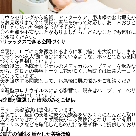
カウンセリングから施術、アフターケア、患者様のお出迎えか
らお見送りまで全て院長が責任を持って対応し、お一人おひと
りに寄り添った治療を心がけております。
ご不明点や不安なことがありましたら、どんなことでも気軽に
ご相談ください。
3
リラックスできる空間づくり
当院は、ロゴにも象徴されるように和（輪）を大切にし、まる
で長年来の友人宅に遊びに来ているような、ホッとできる空間
づくりを目指しています。
治療後は、当院オリジナルのメディカルハーブティーを飲みな
がら、院長との美容トークに花が咲く…当院では日常の一コマ
になっています。
美を追求する同志として、お気軽に肌の悩みをご相談くださ
い。
※新型コロナウイルスによる影響で、現在はハーブティーのサ
ービスを中止しています。
4
院長が厳選した治療のみをご提供
日々、美容治療は進化しています。
当院では、最新の美容治療や治療薬をやみくもにどんどん取り
入れるのではなく、まず院長が自ら実験台となり、その有用
性・リスクなどを確認したものだけを患者様へご提供しており
ます。
5
貴方の個性を活かした美容治療