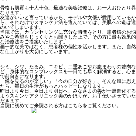
骨格も肌質も十人十色。最適な美容治療は、お一人おひとり異
なります。
友達がいいと言っているから、モデルや女優が愛用しているか
ら、それだけでスキンケア法を選んでいては、美肌への道は遠
のいてしまいます。
当院では、カウンセリングに充分な時間をとり、患者様のお悩
みやご希望をじっくりとお聞きした上で、その方に最も効果的
な治療法をご提案いたします。
画一的な美ではなく、患者様の個性を活かします。また、自然
な仕上がりを大切にしています。
シミ、シワ、たるみ、ニキビ、二重あごやお腹まわりの贅肉な
ど、身体的なコンプレックスを一日でも早く解消すると、心ま
で前向きになります。
「鏡を見るのが楽しい」「今の自分が好き」、そんな風に思え
たら、毎日の生活がもっとハッピーになります。
昨日より今日、今日より明日へ、みなさまの美が一層進化する
ようスキンケアクリニック美のかほりが、お手伝いさせていた
だきます。
当院に初めてご来院される方はこちらをご覧ください。
診療一覧
medical treatment
お悩み一覧
trouble
診療の流れ
flow
診療カレンダー
calendar
今月の診療テーマ
medical thema