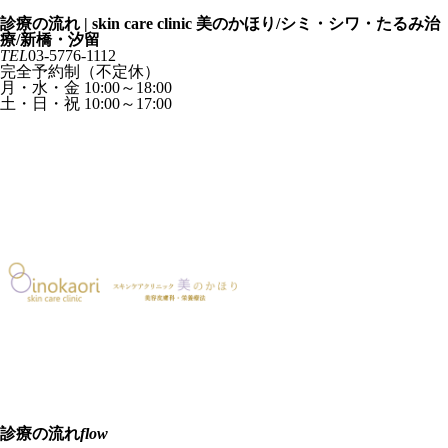
スキンケアクリニック 美のかほり
診療の流れ | skin care clinic 美のかほり/シミ・シワ・たるみ治
療/新橋・汐留
TEL
03-5776-1112
完全予約制（不定休）
月・水・金 10:00～18:00
土・日・祝 10:00～17:00
診療カレンダー
ご予約
コンセプト
concept
診療の流れ
flow
診療一覧
menu
お悩み一覧
trouble
料金一覧
price
よくあるご質問
faq
院長紹介
doctor
クリニック案内
clinic
クリニックコンセプト
concept
診療一覧
menu
お悩み一覧
trouble
料金一覧
price
よくあるご質問
faq
院長紹介
doctor
クリニック案内
clinic
診療の流れ
flow