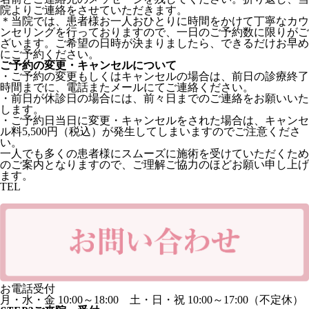
院よりご連絡をさせていただきます。
＊当院では、患者様お一人おひとりに時間をかけて丁寧なカウ
ンセリングを行っておりますので、一日のご予約数に限りがご
ざいます。ご希望の日時が決まりましたら、できるだけお早め
にご予約ください。
ご予約の変更・キャンセルについて
・ご予約の変更もしくはキャンセルの場合は、前日の診療終了
時間までに、電話またメールにてご連絡ください。
・前日が休診日の場合には、前々日までのご連絡をお願いいた
します。
・ご予約日当日に変更・キャンセルをされた場合は、キャンセ
ル料5,500円（税込）が発生してしまいますのでご注意くださ
い。
一人でも多くの患者様にスムーズに施術を受けていただくため
のご案内となりますので、ご理解ご協力のほどお願い申し上げ
ます。
TEL
03-5776-1112
お電話受付
月・水・金 10:00～18:00
土・日・祝 10:00～17:00（不定休）