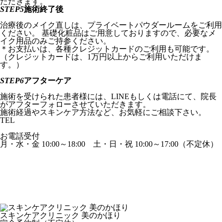
ただきます。
STEP5
施術終了後
治療後のメイク直しは、プライベートパウダールームをご利用
ください。 基礎化粧品はご用意しておりますので、必要なメ
イク用品のみご持参ください。
＊お支払いは、各種クレジットカードのご利用も可能です。
（クレジットカードは、1万円以上からご利用いただけま
す。）
STEP6
アフターケア
施術を受けられた患者様には、LINEもしくは電話にて、院長
がアフターフォローさせていただきます。
施術経過やスキンケア方法など、お気軽にご相談下さい。
TEL
03-5776-1112
お電話受付
月・水・金 10:00～18:00
土・日・祝 10:00～17:00（不定休）
診療一覧
medical treatment
お悩み一覧
trouble
診療の流れ
flow
診療カレンダー
calendar
今月の診療テーマ
medical thema
症例紹介
case
院長ブログ
doctor blog
スキンケアクリニック 美のかほり