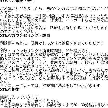
STEP2
ご来院・受付
ご来院いただきましたら、初めての方は問診票にご記入いただ
きます。
＊初診の患者様は、ご来院の際にご本人様確認をさせていただ
いております。運転免許証、保険証、パスポートなどの身分証
明書をご持参ください。
ご掲示いただけない場合は、診療をお断りすることがあります
のでご了承ください。
STEP3
カウンセリング・診察
問診票をもとに、院長がしっかりと診察をさせていただきま
す。
初診・カウンセリングの所要時間は、30分程度です。
まずは患者様のお肌の状態を確認した後、お一人おひとりのお
悩みにじっくり耳を傾けて、日常のスキンケア法から必要な施
術、リスク、アフターケア、費用までご説明し、ぴったりの治
療プランをご提案させていただきます。
十分ご納得いただいてからの施術になりますので、もちろんカ
ウンセリングのみでも構いません。ご不明な点、不安にお感じ
になっている点など、どんな些細な事でもお気軽にご相談くだ
さい。
＊メニューによっては、治療前に洗顔をしていただきます。
STEP4
施術
施術に入っていきます。
詳細は
診療一覧
をご参照ください。
＊塗る麻酔を行う場合は、麻酔が効くまで20～30分程お待ちい