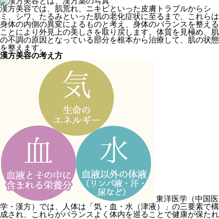
漢方美容では、肌荒れ、ニキビといった皮膚トラブルからシ
ミ、シワ、たるみといった肌の老化症状に至るまで、これらは
身体の内側の異変によるものと考え、身体のバランスを整える
ことにより外見上の美しさを取り戻します。体質を見極め、肌
の不調の原因となっている部分を根本から治療して、肌の状態
を整えます。
漢方美容の考え方
東洋医学（中国医
学・漢方）では、人体は「気・血・水（津液）」の三要素で構
成され、これらがバランスよく体内を巡ることで健康が保たれ