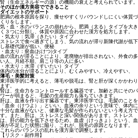
腎（生命エネルギーの源）の機能の衰えと考えられています。
そのほか漢方美容でできること
ダイエットのサポート
肥満の根本原因を探り、痩せやすくリバウンドしにくい体質づ
くりをします。
気・血・水のバランスの崩れから、肥満（太る）タイプを大き
く３つに分類し、体質や原因に合わせた漢方を処方します。
・気太り：気滞（きたい）タイプ
ストレスで食べ過ぎてしまう、気の流れが滞り新陳代謝が低下
し基礎代謝が低い、便秘
・血太り：瘀血(おけつ)タイプ
血の流れが滞ることにより、老廃物が排出されない、外食の多
い人、月経不順、肩こり等の人に多い
・水太り：水滞（すいたい）タイプ
体内の水分が滞ることにより、むくみやすい、冷えやすい、
薄毛・美髪対策
東洋医学的に考えると、薄毛や脱毛は、腎と肝が深くかかわり
ます。
腎は、生命力をコントロールする臓器です。加齢と共にそのパ
ワーが弱まると、毛髪の生産能力も落ちていきます。
肝は、血液を作り出す臓器です。東洋医学では、毛髪のことを
「血余（けつよ）」といい、血液の余りという意味で、体内に
十分な血液がないと、健康な毛髪が作られないという考え方で
す。また、肝は、ストレスと深い関係があります。ストレス
は、肝の能力を低下させるため、血虚（けっきょ）という、血
液が不足した状態に陥り、これが、脱毛の原因となります。
これらのバランスの乱れを漢方薬で調整します。
【リスク・副作用】