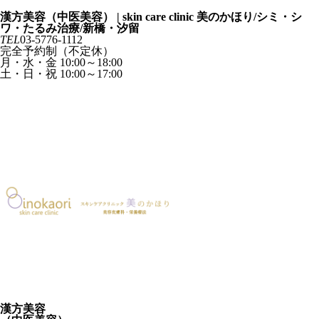
スキンケアクリニック 美のかほり
漢方美容（中医美容） | skin care clinic 美のかほり/シミ・シ
ワ・たるみ治療/新橋・汐留
TEL
03-5776-1112
完全予約制（不定休）
月・水・金 10:00～18:00
土・日・祝 10:00～17:00
診療カレンダー
ご予約
コンセプト
concept
診療の流れ
flow
診療一覧
menu
お悩み一覧
trouble
料金一覧
price
よくあるご質問
faq
院長紹介
doctor
クリニック案内
clinic
クリニックコンセプト
concept
診療一覧
menu
お悩み一覧
trouble
料金一覧
price
よくあるご質問
faq
院長紹介
doctor
クリニック案内
clinic
漢方美容