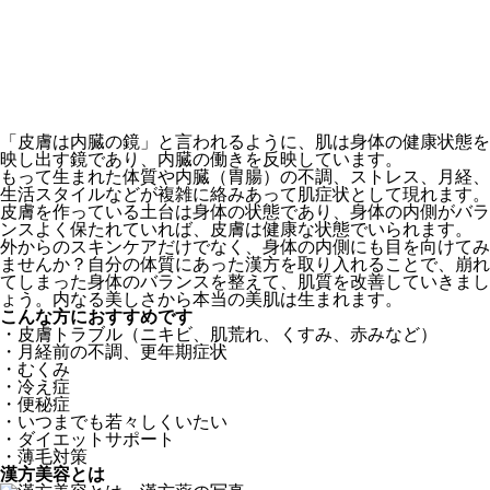
16.
オーソモレキュラー栄養療法
17.
注射・点滴
（高濃度ビタミンC・ブレンド・プラセンタ）
18.
漢方美容
（中医美容）
19.
薄毛（育毛・発毛）治療
20.
処方（内服・外用薬）
21.
ホームケア
（美のかほりスキンケア）
「皮膚は内臓の鏡」と言われるように、肌は身体の健康状態を
映し出す鏡であり、内臓の働きを反映しています。
もって生まれた体質や内臓（胃腸）の不調、ストレス、月経、
生活スタイルなどが複雑に絡みあって肌症状として現れます。
皮膚を作っている土台は身体の状態であり、身体の内側がバラ
ンスよく保たれていれば、皮膚は健康な状態でいられます。
外からのスキンケアだけでなく、身体の内側にも目を向けてみ
ませんか？自分の体質にあった漢方を取り入れることで、崩れ
てしまった身体のバランスを整えて、肌質を改善していきまし
ょう。内なる美しさから本当の美肌は生まれます。
こんな方におすすめです
・皮膚トラブル（ニキビ、肌荒れ、くすみ、赤みなど）
・月経前の不調、更年期症状
・むくみ
・冷え症
・便秘症
・いつまでも若々しくいたい
・ダイエットサポート
・薄毛対策
漢方美容とは