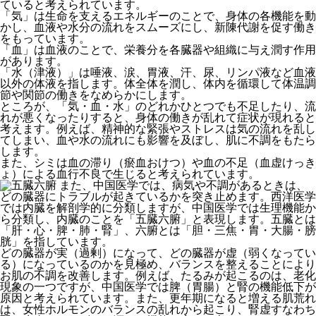
ていると考えられています。
「気」は生命を支えるエネルギーのことで、身体の各機能を動
かし、血液や水分の流れをスムーズにし、新陳代謝を促す働き
をもっています。
「血」は血液のことで、栄養分を各臓器や組織に与え潤す作用
があります。
「水（津液）」は唾液、涙、胃液、汗、尿、リンパ液など血液
以外の体液を指します。体全体を潤し、体内を循環して体温調
節や関節の働きをなめらかにします。
ところが、「気・血・水」のどれかひとつでも不足したり、流
れが悪くなったりすると、身体の働きが乱れて症状が現れると
考えます。例えば、精神的な緊張やストレスは気の流れを乱し
てしまい、血や水の流れにも影響を及ぼし、肌に不調をもたら
します。
また、シミは血の滞り（瘀血
おけつ
）や血の不足（血虚
けっき
ょ
）による血行不良で生じると考えられています。
また、中国医学では、病気や不調があるときは、
どの臓器にトラブルが起きているかを突き止めます。西洋医学
では内臓を解剖学的に分類しますが、中国医学では生理機能か
ら分類し、内臓のことを「五臓六腑」と表現します。五臓とは
「肝・心・脾・肺・腎」、六腑とは「胆・三焦・胃・大腸・膀
胱」を指しています。
どの臓器が実（過剰）になって、どの臓器が虚（弱くなってい
る）になっているのかを見極め、バランスを整えることにより
お肌の不調を改善します。例えば、たるみが起こるのは、老化
現象の一つですが、中国医学では脾（胃腸）と腎の機能低下が
原因と考えられています。また、更年期になると増える肌荒れ
は、女性ホルモンのバランスの乱れから起こり、腎虚すなわち