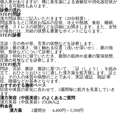
個人差がありますが、稀に各生薬による過敏症や消化器症状が
生じる可能性もあります。
診療の流れ
STEP1
問診
漢方問診票にご記入いただきます（20分程度）。
問診票をもとに現在お悩みの症状、冷えや熱感、食欲、睡眠、
便通、ストレスの状態などを詳細にお聞きします。また、女性
の場合には、月経の状態も重要なポイントになります。
STEP2
診察
舌診：舌の色や形、舌苔の状態などを診察します。
脈診：脈の速さ、強く触れる位置（浅いか深いか）、脈の強
弱、形状などについて診察します。
腹診：仰向けに寝ていただき、腹部の筋肉や皮膚の緊張状態、
圧痛の有無などを診察します。
STEP3
処方
問診、舌診、脈診、腹診に基づいて、「証（しょう）」を組み
立て、おひとりおひとりに適した漢方薬を処方致します。証と
は、その人の体質や病態のことであり、実証/虚証、熱証/寒
症、陰陽などが基本となります。
おすすめする施術ペース
症状や体質の変化に合わせて、2週間毎に処方を見直していき
ます。
漢方美容（中医美容）のよくあるご質問
漢方美容（中医美容）のQ&Aは
こちら
料金表
漢方薬
2週間分
4,400円～5,500円
料金一覧はこちら