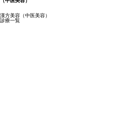
（中医美容）
スキンケアクリニック美のかほり HOME
診療一覧
漢方美容（中医美容）
診療一覧
1.
IPL光治療
（ライムライト・アキュチップ）
2.
QスイッチNd:YAGレーザー
（シミ取り・レーザートーニング）
3.
ジェネシス
4.
ダーマペン
5.
ケミカルピーリング・イオン導入・TCA
6.
炭酸メソ
（CO2メソセラピー）
7.
タイタン
8.
ウルトラセルQプラス/HIFU
9.
スレッドリフト
10.
部分痩せ・痩身治療
（脂肪融解注射・その他）
11.
ボツリヌストキシン注入
（ボトックスビスタ®・ゼオミン
®）
12.
ベビーコラーゲン注入療法
13.
ヒアルロン酸注入
14.
肌育注射
（ヒト幹細胞培養上清液/
エクソソーム療法）
15.
炭酸ガスレーザー
（CO2レーザー）