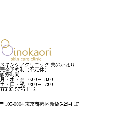
ページトップへ
診療一覧
medical treatment
お悩み一覧
trouble
診療の流れ
flow
診療カレンダー
calendar
今月の診療テーマ
medical thema
症例紹介
case
院長ブログ
doctor blog
スキンケアクリニック 美のかほり
完全予約制（不定休）
診療時間
月・水・金 10:00～18:00
土・日・祝 10:00～17:00
TEL
03-5776-1112
ご予約
無料相談メール
〒105-0004 東京都港区新橋5-29-4 1F
HOME
コンセプト
料金一覧
よくあるご質問
院長紹介
クリニック案内